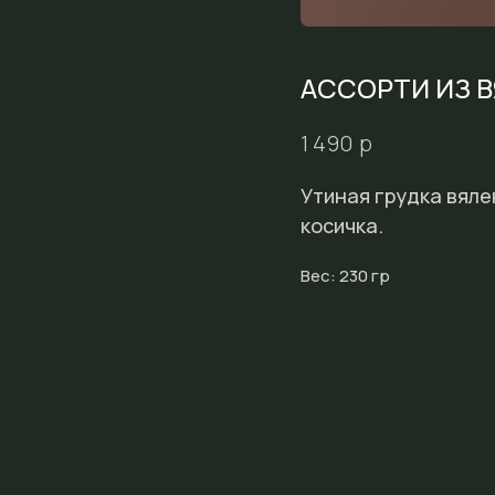
АССОРТИ ИЗ 
р
1 490
Утиная грудка вяле
косичка.
Вес: 230 гр