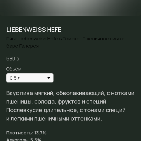
LIEBENWEISS HEFE
Пиво Liebenweiss Hefe в Томске | Пшеничное пиво в
баре Галерея
680
р
Объём
Вкус пива мягкий, обволакивающий, с нотками
пшеницы, солода, фруктов и специй.
Послевкусие длительное, с тонами специй
и легкими пшеничными оттенками.
Плотность: 13,7%
Алкоголь: 5,5%